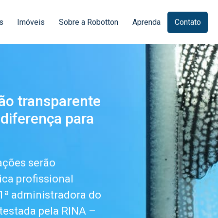
s
Imóveis
Sobre a Robotton
Aprenda
Contato
tão transparente
 diferença para
lações serão
ica profissional
 1ª administradora do
atestada pela RINA –