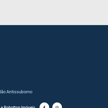
tão Antissuborno
 a Robotton Imóveis