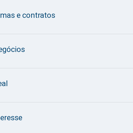
rmas e contratos
negócios
eal
teresse